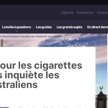
Agenda
Newsletter
Contac
La boîte à questions
Les guides
Les grands sujets
En direct des 
es électroniques inquiète les médecins australiens
pour les cigarettes
 inquiète les
traliens