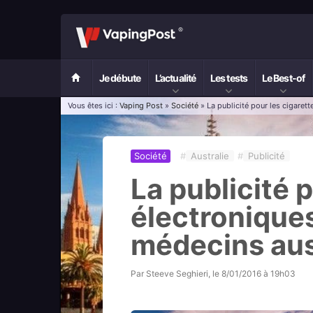
Je débute
L’actualité
Les tests
Le Best-of
Vous êtes ici :
Vaping Post
»
Société
» La publicité pour les cigarett
Société
#
Australie
#
Publicité
La publicité 
électroniques
médecins aus
Par
Steeve Seghieri
, le
8/01/2016 à 19h03