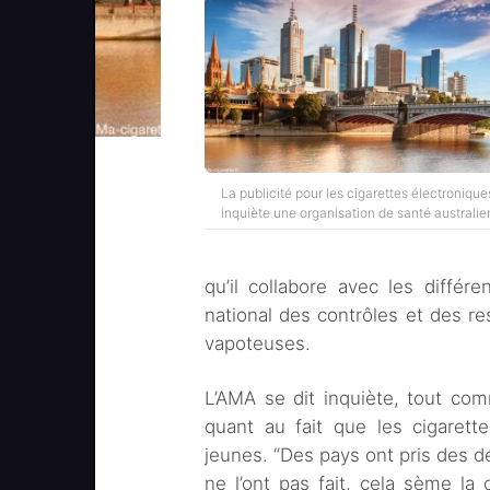
La publicité pour les cigarettes électronique
inquiète une organisation de santé australie
qu’il collabore avec les différ
national des contrôles et des res
vapoteuses.
L’AMA se dit inquiète, tout co
quant au fait que les cigarette
jeunes. “Des pays ont pris des dé
ne l’ont pas fait, cela sème la