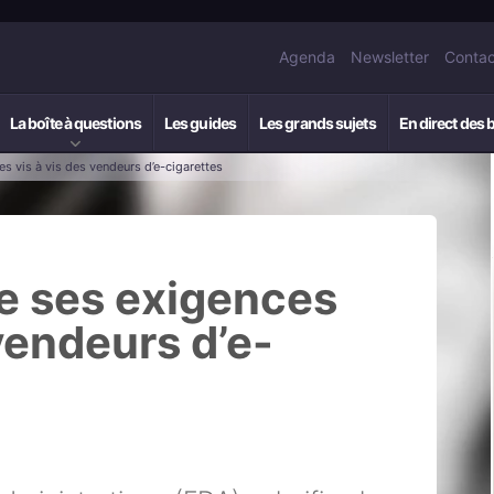
Agenda
Newsletter
Contac
La boîte à questions
Les guides
Les grands sujets
En direct des 
es vis à vis des vendeurs d’e-cigarettes
ie ses exigences
 vendeurs d’e-