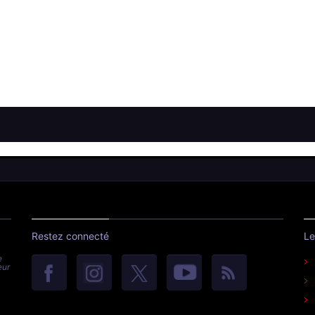
Restez connecté
Le
e
eur