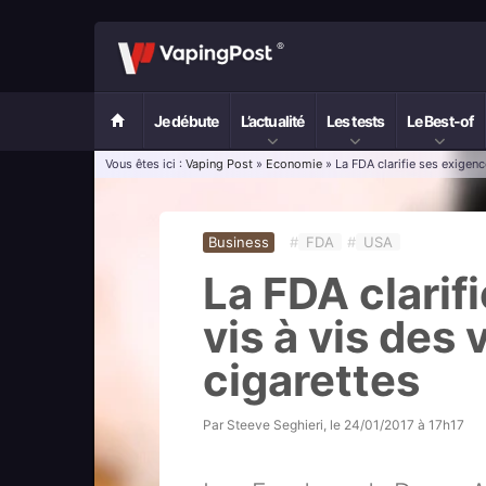
Je débute
L’actualité
Les tests
Le Best-of
Vous êtes ici :
Vaping Post
»
Economie
» La FDA clarifie ses exigenc
Business
#
FDA
#
USA
La FDA clarif
vis à vis des
cigarettes
Par
Steeve Seghieri
, le
24/01/2017 à 17h17