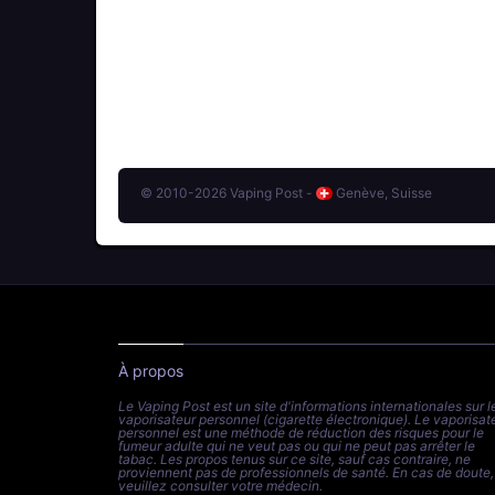
© 2010-2026 Vaping Post -
Genève, Suisse
À propos
Le Vaping Post est un site d'informations internationales sur l
vaporisateur personnel (cigarette électronique). Le vaporisat
personnel est une méthode de réduction des risques pour le
fumeur adulte qui ne veut pas ou qui ne peut pas arrêter le
tabac. Les propos tenus sur ce site, sauf cas contraire, ne
proviennent pas de professionnels de santé. En cas de doute,
veuillez consulter votre médecin.