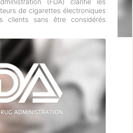
nistration (FDA) clarifie les
uteurs de cigarettes électroniques
s clients sans être considérés