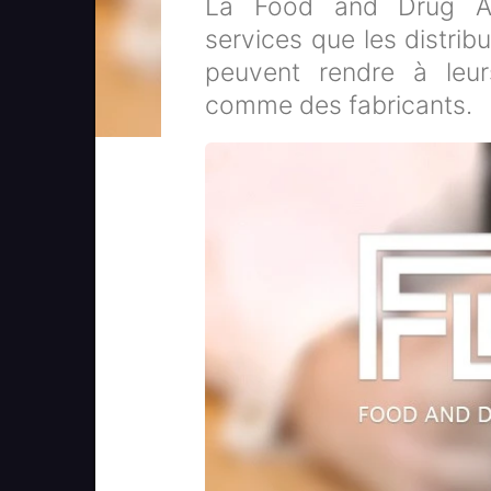
La Food and Drug Admi
services que les distrib
peuvent rendre à leur
comme des fabricants.