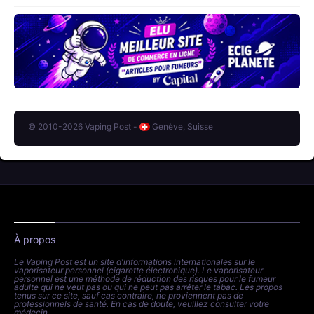
© 2010-2026 Vaping Post -
Genève, Suisse
À propos
Le Vaping Post est un site d'informations internationales sur le
vaporisateur personnel (cigarette électronique). Le vaporisateur
personnel est une méthode de réduction des risques pour le fumeur
adulte qui ne veut pas ou qui ne peut pas arrêter le tabac. Les propos
tenus sur ce site, sauf cas contraire, ne proviennent pas de
professionnels de santé. En cas de doute, veuillez consulter votre
médecin.