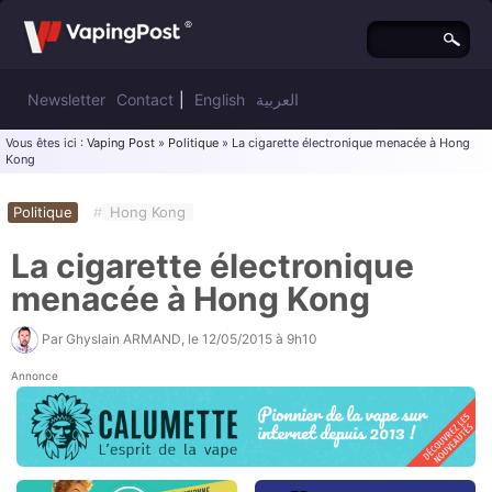
Newsletter
Contact
|
English
العربية
Vous êtes ici :
Vaping Post
»
Politique
» La cigarette électronique menacée à Hong
Kong
Politique
#
Hong Kong
La cigarette électronique
menacée à Hong Kong
Par
Ghyslain ARMAND
, le
12/05/2015 à 9h10
Annonce