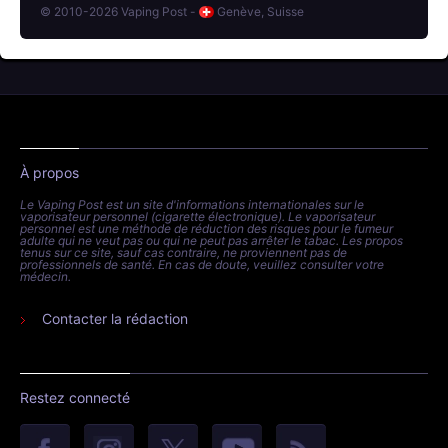
© 2010-2026 Vaping Post -
Genève, Suisse
À propos
Le Vaping Post est un site d'informations internationales sur le
vaporisateur personnel (cigarette électronique). Le vaporisateur
personnel est une méthode de réduction des risques pour le fumeur
adulte qui ne veut pas ou qui ne peut pas arrêter le tabac. Les propos
tenus sur ce site, sauf cas contraire, ne proviennent pas de
professionnels de santé. En cas de doute, veuillez consulter votre
médecin.
Contacter la rédaction
Restez connecté