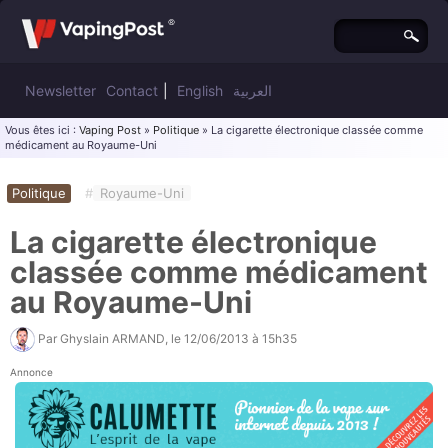
Newsletter
Contact
|
English
العربية
Vous êtes ici :
Vaping Post
»
Politique
» La cigarette électronique classée comme
médicament au Royaume-Uni
Politique
#
Royaume-Uni
La cigarette électronique
classée comme médicament
au Royaume-Uni
Par
Ghyslain ARMAND
, le
12/06/2013 à 15h35
Annonce