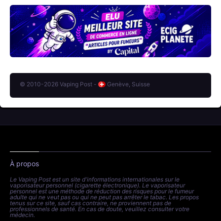
© 2010-2026 Vaping Post -
Genève, Suisse
À propos
Le Vaping Post est un site d'informations internationales sur le
vaporisateur personnel (cigarette électronique). Le vaporisateur
personnel est une méthode de réduction des risques pour le fumeur
adulte qui ne veut pas ou qui ne peut pas arrêter le tabac. Les propos
tenus sur ce site, sauf cas contraire, ne proviennent pas de
professionnels de santé. En cas de doute, veuillez consulter votre
médecin.