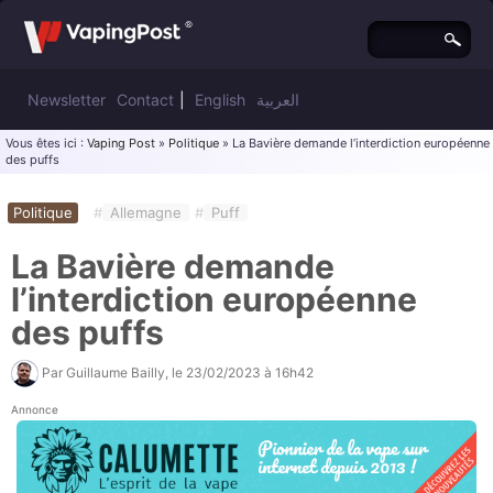
Newsletter
Contact
|
English
العربية
Vous êtes ici :
Vaping Post
»
Politique
» La Bavière demande l’interdiction européenne
des puffs
Politique
#
Allemagne
#
Puff
La Bavière demande
l’interdiction européenne
des puffs
Par
Guillaume Bailly
, le
23/02/2023 à 16h42
Annonce