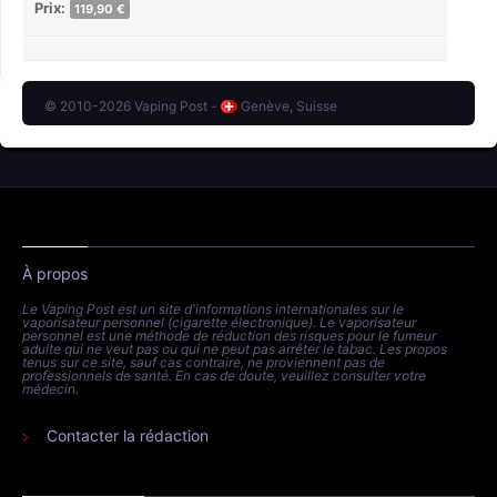
Prix:
119,90 €
© 2010-2026 Vaping Post -
Genève, Suisse
À propos
Le Vaping Post est un site d'informations internationales sur le
vaporisateur personnel (cigarette électronique). Le vaporisateur
personnel est une méthode de réduction des risques pour le fumeur
adulte qui ne veut pas ou qui ne peut pas arrêter le tabac. Les propos
tenus sur ce site, sauf cas contraire, ne proviennent pas de
professionnels de santé. En cas de doute, veuillez consulter votre
médecin.
Contacter la rédaction