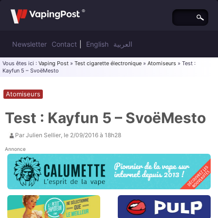
Newsletter
Contact
|
English
العربية
Vous êtes ici :
Vaping Post
»
Test cigarette électronique
»
Atomiseurs
» Test :
Kayfun 5 – SvoëMesto
Atomiseurs
Test : Kayfun 5 – SvoëMesto
Par
Julien Sellier
, le
2/09/2016 à 18h28
Annonce