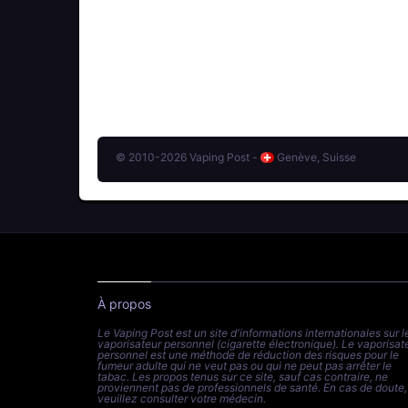
© 2010-2026 Vaping Post -
Genève, Suisse
À propos
Le Vaping Post est un site d'informations internationales sur l
vaporisateur personnel (cigarette électronique). Le vaporisat
personnel est une méthode de réduction des risques pour le
fumeur adulte qui ne veut pas ou qui ne peut pas arrêter le
tabac. Les propos tenus sur ce site, sauf cas contraire, ne
proviennent pas de professionnels de santé. En cas de doute,
veuillez consulter votre médecin.