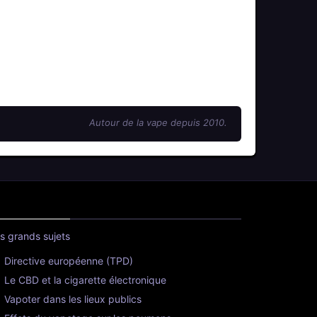
Autour de la vape depuis 2010.
s grands sujets
Directive européenne (TPD)
Le CBD et la cigarette électronique
Vapoter dans les lieux publics