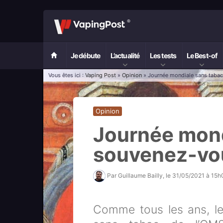
Je débute
L’actualité
Les tests
Le Best-of
Vous êtes ici :
Vaping Post
»
Opinion
» Journée mondiale sans tabac
Opinion
Journée mond
souvenez-vou
Par
Guillaume Bailly
, le
31/05/2021 à 15h
Comme tous les ans, le