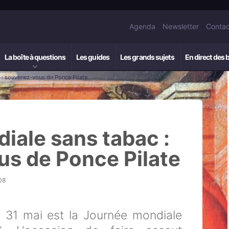
Agenda
Newsletter
Contac
La boîte à questions
Les guides
Les grands sujets
En direct des 
 : souvenez-vous de Ponce Pilate
iale sans tabac :
s de Ponce Pilate
08
 31 mai est la Journée mondiale