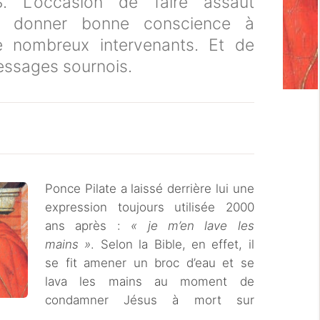
. L‘occasion de faire assaut
se donner bonne conscience à
e nombreux intervenants. Et de
messages sournois.
Ponce Pilate a laissé derrière lui une
expression toujours utilisée 2000
ans après :
« je m’en lave les
mains »
. Selon la Bible, en effet, il
se fit amener un broc d’eau et se
lava les mains au moment de
condamner Jésus à mort sur