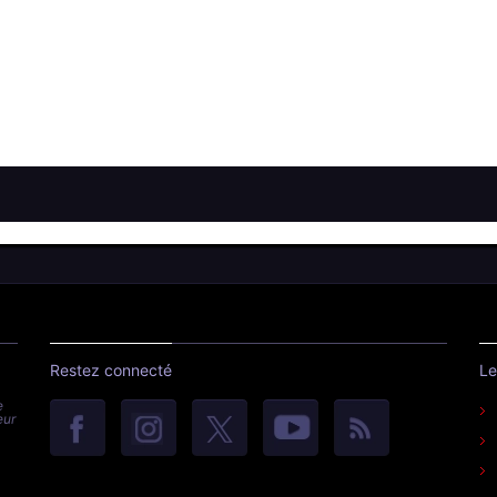
Restez connecté
Le
e
eur