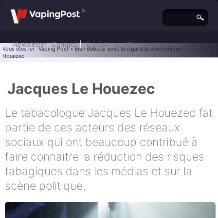
Newsletter
Contact
|
English
العربية
Vous êtes ici :
Vaping Post
»
Bien débuter avec la cigarette électronique
» Jacques Le
Houezec
Jacques Le Houezec
Le tabacologue Jacques Le Houezec fat
partie de ces acteurs des réseaux
sociaux qui ont beaucoup contribué à
faire connaitre la réduction des risques
tabagiques dans les médias et sur la
scène politique.