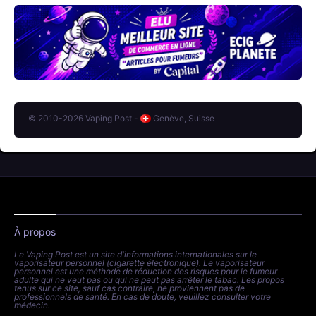
© 2010-2026 Vaping Post -
Genève, Suisse
À propos
Le Vaping Post est un site d'informations internationales sur le
vaporisateur personnel (cigarette électronique). Le vaporisateur
personnel est une méthode de réduction des risques pour le fumeur
adulte qui ne veut pas ou qui ne peut pas arrêter le tabac. Les propos
tenus sur ce site, sauf cas contraire, ne proviennent pas de
professionnels de santé. En cas de doute, veuillez consulter votre
médecin.