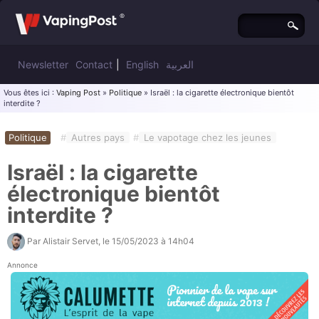
Newsletter
Contact
|
English
العربية
Vous êtes ici :
Vaping Post
»
Politique
» Israël : la cigarette électronique bientôt
interdite ?
Politique
#
Autres pays
#
Le vapotage chez les jeunes
Israël : la cigarette
électronique bientôt
interdite ?
Par
Alistair Servet
, le
15/05/2023 à 14h04
Annonce