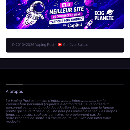
© 2010-2026 Vaping Post -
Genève, Suisse
À propos
Le Vaping Post est un site d'informations internationales sur le
vaporisateur personnel (cigarette électronique). Le vaporisateur
personnel est une méthode de réduction des risques pour le fumeur
adulte qui ne veut pas ou qui ne peut pas arrêter le tabac. Les propos
tenus sur ce site, sauf cas contraire, ne proviennent pas de
professionnels de santé. En cas de doute, veuillez consulter votre
médecin.