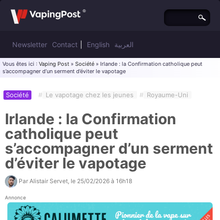
Newsletter
Contact
|
English
العربية
Vous êtes ici :
Vaping Post
»
Société
» Irlande : la Confirmation catholique peut
s’accompagner d’un serment d’éviter le vapotage
Société
#
Le vapotage chez les jeunes
#
Royaume-Uni
Irlande : la Confirmation
catholique peut
s’accompagner d’un serment
d’éviter le vapotage
Par
Alistair Servet
, le
25/02/2026 à 16h18
Annonce