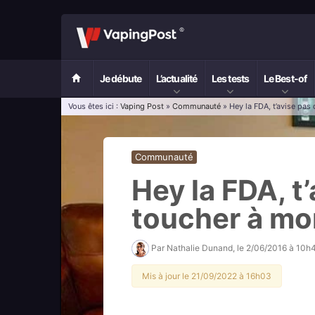
Je débute
L’actualité
Les tests
Le Best-of
Vous êtes ici :
Vaping Post
»
Communauté
» Hey la FDA, t’avise pas
Communauté
Hey la FDA, t
toucher à mon
Par
Nathalie Dunand
, le
2/06/2016 à 10h
Mis à jour le 21/09/2022 à 16h03