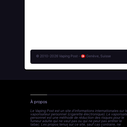
© 2010-2026 Vaping Post -
Genève, Suisse
À propos
Le Vaping Post est un site d'informations internationales sur l
vaporisateur personnel (cigarette électronique). Le vaporisat
personnel est une méthode de réduction des risques pour le
fumeur adulte qui ne veut pas ou qui ne peut pas arrêter le
tabac. Les propos tenus sur ce site, sauf cas contraire, ne