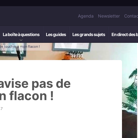
Agenda
Newsletter
Contac
La boîte à questions
Les guides
Les grands sujets
En direct des 
 de toucher à mon flacon !
’avise pas de
 flacon !
47