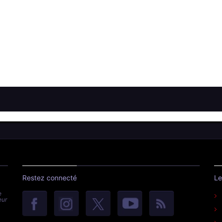
Restez connecté
Le
e
eur