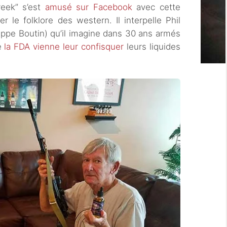
greek” s’est
amusé sur Facebook
avec cette
r le folklore des western. Il interpelle Phil
ippe Boutin) qu’il imagine dans 30 ans armés
e
la FDA vienne leur confisquer
leurs liquides