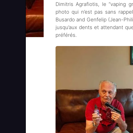
Dimitris Agrafiotis, le “vaping 
photo qui n’est pas sans rappele
Busardo and Genfelip (Jean-Phil
jusqu’aux dents et attendant qu
préférés.