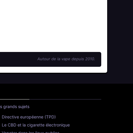
Autour de la vape depuis 2010.
s grands sujets
Directive européenne (TPD)
Le CBD et la cigarette électronique
Vapoter dans les lieux publics