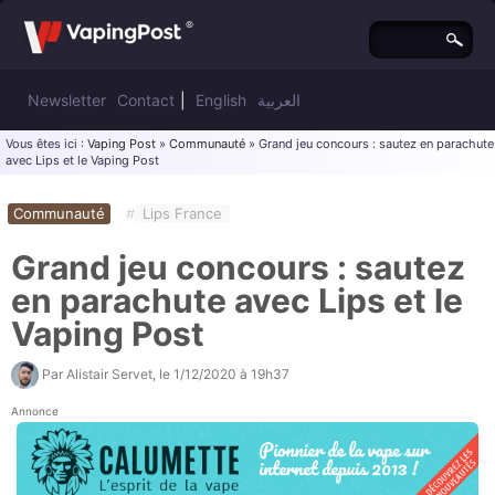
Newsletter
Contact
|
English
العربية
Vous êtes ici :
Vaping Post
»
Communauté
» Grand jeu concours : sautez en parachute
avec Lips et le Vaping Post
Communauté
#
Lips France
Grand jeu concours : sautez
en parachute avec Lips et le
Vaping Post
Par
Alistair Servet
, le
1/12/2020 à 19h37
Annonce