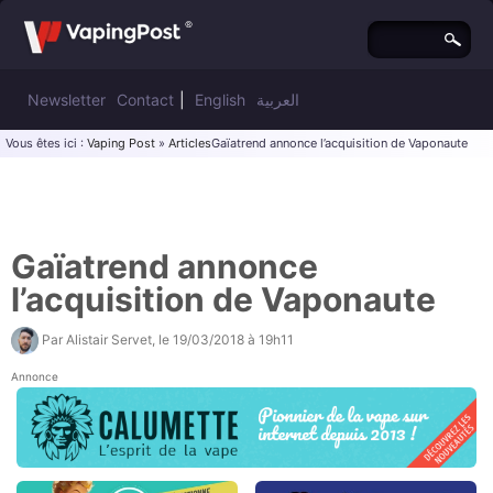
Newsletter
Contact
|
English
العربية
Vous êtes ici :
Vaping Post
»
Articles
Gaïatrend annonce l’acquisition de Vaponaute
Gaïatrend annonce
l’acquisition de Vaponaute
Par
Alistair Servet
, le
19/03/2018 à 19h11
Annonce