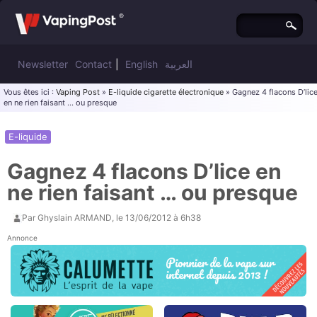
Newsletter
Contact
|
English
العربية
Vous êtes ici :
Vaping Post
»
E-liquide cigarette électronique
» Gagnez 4 flacons D’lic
en ne rien faisant … ou presque
E-liquide
Gagnez 4 flacons D’lice en
ne rien faisant … ou presque
Par
Ghyslain ARMAND
, le
13/06/2012 à 6h38
Annonce