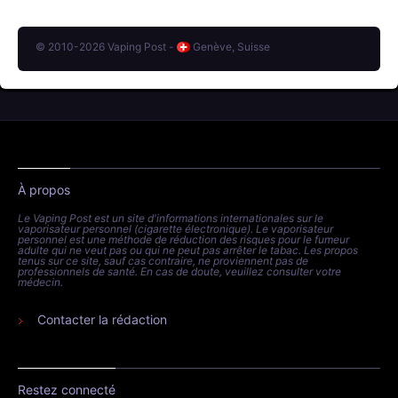
© 2010-2026 Vaping Post -
Genève, Suisse
À propos
Le Vaping Post est un site d'informations internationales sur le
vaporisateur personnel (cigarette électronique). Le vaporisateur
personnel est une méthode de réduction des risques pour le fumeur
adulte qui ne veut pas ou qui ne peut pas arrêter le tabac. Les propos
tenus sur ce site, sauf cas contraire, ne proviennent pas de
professionnels de santé. En cas de doute, veuillez consulter votre
médecin.
Contacter la rédaction
Restez connecté