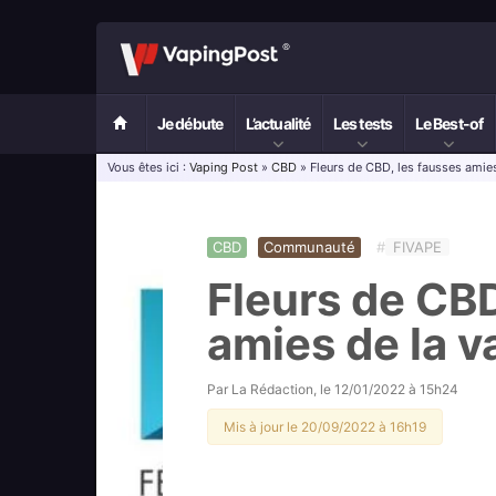
Je débute
L’actualité
Les tests
Le Best-of
Vous êtes ici :
Vaping Post
»
CBD
» Fleurs de CBD, les fausses amie
CBD
Communauté
#
FIVAPE
Fleurs de CBD
amies de la v
Par
La Rédaction
, le
12/01/2022 à 15h24
Mis à jour le 20/09/2022 à 16h19