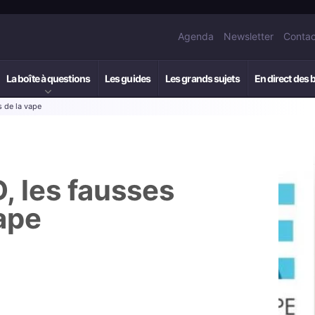
Agenda
Newsletter
Contac
La boîte à questions
Les guides
Les grands sujets
En direct des 
s de la vape
, les fausses
ape