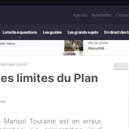
Agenda
Newsletter
Contac
La boîte à questions
Les guides
Les grands sujets
En direct des 
 anti-tabac
Vapotage passif
les limites du Plan
0h44
 Marisol Touraine est en erreur,