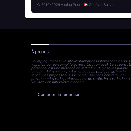
© 2010-2026 Vaping Post -
Genève, Suisse
À propos
Le Vaping Post est un site d'informations internationales sur l
vaporisateur personnel (cigarette électronique). Le vaporisat
personnel est une méthode de réduction des risques pour le
fumeur adulte qui ne veut pas ou qui ne peut pas arrêter le
tabac. Les propos tenus sur ce site, sauf cas contraire, ne
proviennent pas de professionnels de santé. En cas de doute,
veuillez consulter votre médecin.
Contacter la rédaction