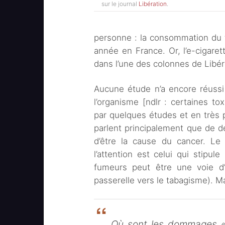
sur le journal
Libération
.
personne : la consommation du 
année en France. Or, l’e-cigaret
dans l’une des colonnes de Libér
Aucune étude n’a encore réussi
l’organisme [ndlr : certaines 
par quelques études et en très pe
parlent principalement que de dé
d’être la cause du cancer. Le
l’attention est celui qui stipule
fumeurs peut être une voie d’a
passerelle vers le tabagisme). Ma
Où sont les dommages «g