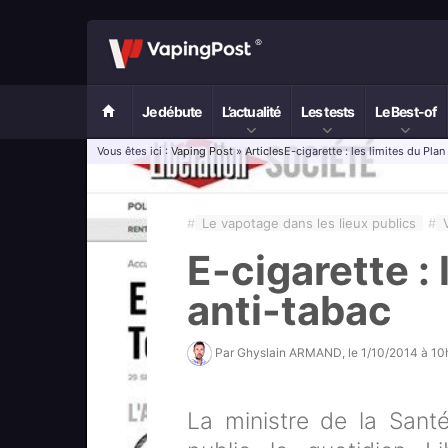
Je débute
L’actualité
Les tests
Le Best-of
Vous êtes ici :
Vaping Post
»
Articles
E-cigarette : les limites du Plan
#
Le vapotage dans les lieux publics
#
E-cigarette : 
anti-tabac
Par
Ghyslain ARMAND
, le
1/10/2014 à 1
La ministre de la Santé