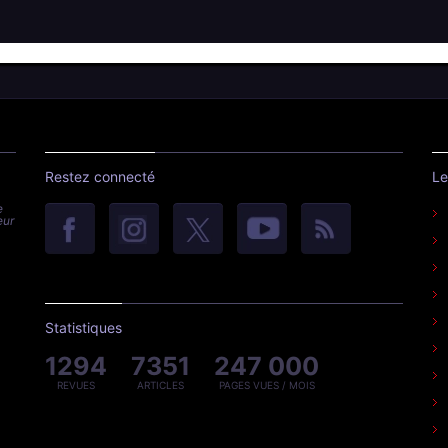
Restez connecté
Le
e
eur
Statistiques
1294
7351
247 000
REVUES
ARTICLES
PAGES VUES / MOIS