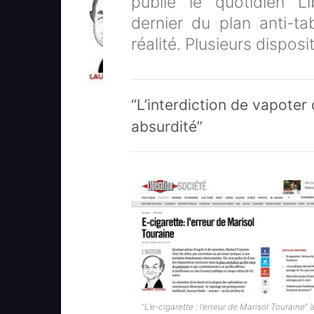
publie le quotidien Li
dernier du plan anti-t
réalité. Plusieurs disposi
“L’interdiction de vapoter 
absurdité”
“
L’e-cigarette : l’erreur de Marisol Touraine
” à