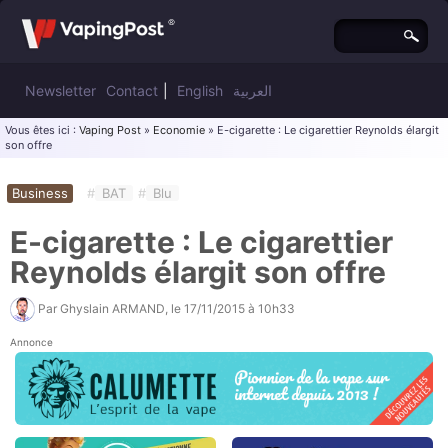
Newsletter
Contact
|
English
العربية
Vous êtes ici :
Vaping Post
»
Economie
» E-cigarette : Le cigarettier Reynolds élargit
son offre
Business
#
BAT
#
Blu
E-cigarette : Le cigarettier
Reynolds élargit son offre
Par
Ghyslain ARMAND
, le
17/11/2015 à 10h33
Annonce