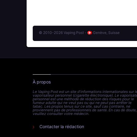
© 2010-2026 Vaping Post -
Genève, Suisse
À propos
Le Vaping Post est un site d'informations internationales sur l
vaporisateur personnel (cigarette électronique). Le vaporisat
personnel est une méthode de réduction des risques pour le
fumeur adulte qui ne veut pas ou qui ne peut pas arrêter le
tabac. Les propos tenus sur ce site, sauf cas contraire, ne
proviennent pas de professionnels de santé. En cas de doute,
veuillez consulter votre médecin.
Contacter la rédaction