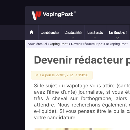
Je débute
L’actualité
Les tests
Le Best-of
Vous êtes ici :
Vaping Post
» Devenir rédacteur pour le Vaping Post
Devenir rédacteur 
Mis à jour le 27/05/2021 à 15h28
Si le sujet du vapotage vous attire (sant
avez l’âme d’un(e) journaliste, si vous êt
très à cheval sur l’orthographe, alor
attendre. Nous recherchons également d
e-liquide). Si vous pensez être le ou la
votre candidature.