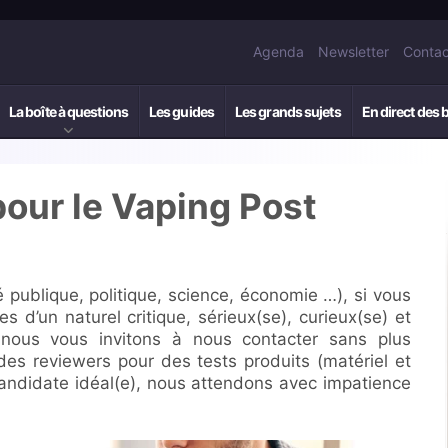
Agenda
Newsletter
Contac
La boîte à questions
Les guides
Les grands sujets
En direct des 
pour le Vaping Post
é publique, politique, science, économie …), si vous
es d’un naturel critique, sérieux(se), curieux(se) et
s nous vous invitons à nous contacter sans plus
es reviewers pour des tests produits (matériel et
 candidate idéal(e), nous attendons avec impatience