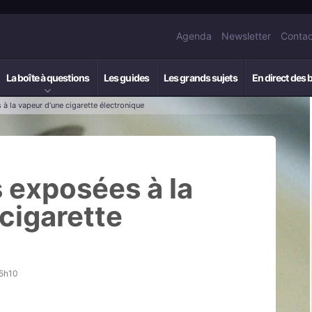
Agenda
Newsletter
Contac
La boîte à questions
Les guides
Les grands sujets
En direct des 
 la vapeur d’une cigarette électronique
exposées à la
cigarette
15h10