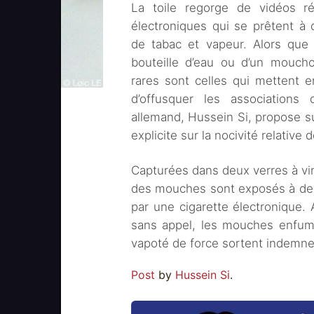
La toile regorge de vidéos réa
électroniques qui se prêtent à
de tabac et vapeur. Alors que 
bouteille d’eau ou d’un mouch
rares sont celles qui mettent 
d’offusquer les association
allemand, Hussein Si, propose s
explicite sur la nocivité relative 
Capturées dans deux verres à vin
des mouches sont exposés à de 
par une cigarette électronique.
sans appel, les mouches enfumé
vapoté de force sortent indemnes
Post
by
Hussein Si
.