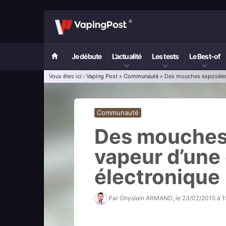
Je débute
L’actualité
Les tests
Le Best-of
Vous êtes ici :
Vaping Post
»
Communauté
» Des mouches exposées à
Communauté
Des mouches 
vapeur d’une 
électronique
Par
Ghyslain ARMAND
, le
23/02/2015 à 