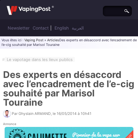
Newsletter
Contact
|
English
العربية
Vous êtes ici :
Vaping Post
»
Articles
Des experts en désaccord avec l’encadrement de
l’e-cig souhaité par Marisol Touraine
#
Le vapotage dans les lieux publics
Des experts en désaccord
avec l’encadrement de l’e-cig
souhaité par Marisol
Touraine
Par
Ghyslain ARMAND
, le
16/05/2014 à 10h41
Annonce