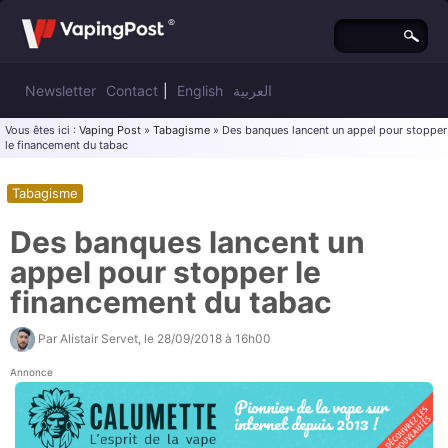
Newsletter
Contact
|
English
العربية
Vous êtes ici :
Vaping Post
»
Tabagisme
» Des banques lancent un appel pour stopper
le financement du tabac
Tabagisme
Des banques lancent un
appel pour stopper le
financement du tabac
Par
Alistair Servet
, le
28/09/2018 à 16h00
Annonce