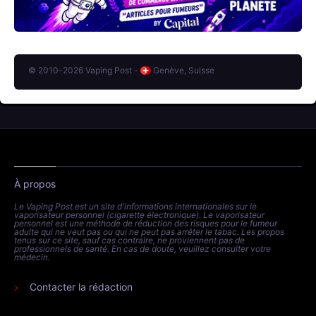
© 2010-2026 Vaping Post -
Genève, Suisse
À propos
Le Vaping Post est un site d'informations internationales sur le
vaporisateur personnel (cigarette électronique). Le vaporisateur
personnel est une méthode de réduction des risques pour le fumeur
adulte qui ne veut pas ou qui ne peut pas arrêter le tabac. Les propos
tenus sur ce site, sauf cas contraire, ne proviennent pas de
professionnels de santé. En cas de doute, veuillez consulter votre
médecin.
Contacter la rédaction