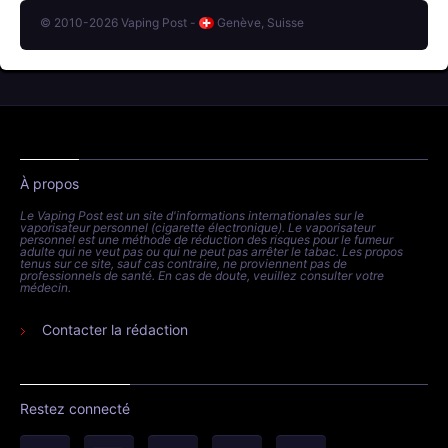
© 2010-2026 Vaping Post -
Genève, Suisse
À propos
Le Vaping Post est un site d'informations internationales sur le
vaporisateur personnel (cigarette électronique). Le vaporisateur
personnel est une méthode de réduction des risques pour le fumeur
adulte qui ne veut pas ou qui ne peut pas arrêter le tabac. Les propos
tenus sur ce site, sauf cas contraire, ne proviennent pas de
professionnels de santé. En cas de doute, veuillez consulter votre
médecin.
Contacter la rédaction
Restez connecté