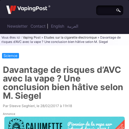
Newsletter
Contact
|
English
العربية
Vous êtes ici :
Vaping Post
»
Etudes sur la cigarette électronique
» Davantage de
risques d’AVC avec la vape ? Une conclusion bien hâtive selon M. Siegel
Science
Davantage de risques d’AVC
avec la vape ? Une
conclusion bien hâtive selon
M. Siegel
Par
Steeve Seghieri
, le
28/02/2017 à 11h18
Annonce