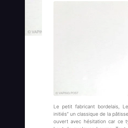
Le petit fabricant bordelais,
initiés” un classique de la pâtis
ouvert avec hésitation car ce 