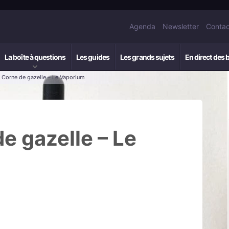
Agenda
Newsletter
Contac
La boîte à questions
Les guides
Les grands sujets
En direct des 
: Corne de gazelle – Le Vaporium
de gazelle – Le