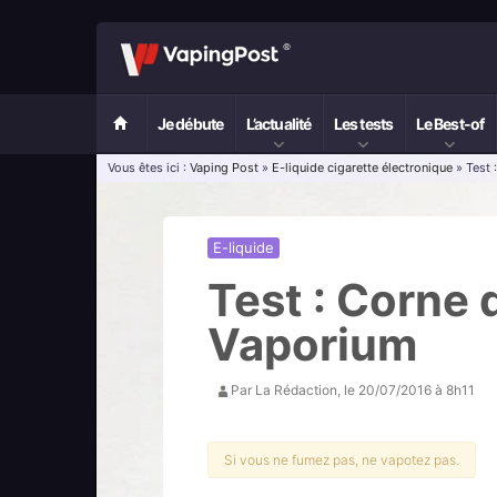
Je débute
L’actualité
Les tests
Le Best-of
Vous êtes ici :
Vaping Post
»
E-liquide cigarette électronique
» Test 
E-liquide
Test : Corne 
Vaporium
Par
La Rédaction
, le
20/07/2016 à 8h11
Si vous ne fumez pas, ne vapotez pas.