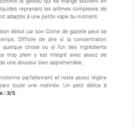
 comme le gâteau qui se mange souvent en
s liquides reprenant les arômes complexes de
ent adaptés à une petite vape du moment.
 bon début car son Corne de gazelle peut se
mps. Difficile de dire si la concentration
 quelque chose ou si l’un des ingrédients
e trop plein y est intégré avec assez de
uide une douceur bien appréhendée.
onctionne parfaitement et reste assez légère
earo toute une matinée. Un petit délice à
e : 3/5