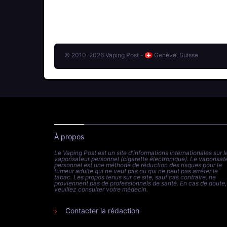
© 2010-2026 Vaping Post -
Genève, Suisse
À propos
Le Vaping Post est un site d'informations internationales sur l
vaporisateur personnel (cigarette électronique). Le vaporisat
personnel est une méthode de réduction des risques pour le
fumeur adulte qui ne veut pas ou qui ne peut pas arrêter le
tabac. Les propos tenus sur ce site, sauf cas contraire, ne
proviennent pas de professionnels de santé. En cas de doute,
veuillez consulter votre médecin.
Contacter la rédaction