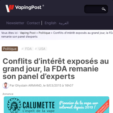
Newsletter
Contact
|
English
العربية
Vous êtes ici :
Vaping Post
»
Politique
» Conflits d’intérêt exposés au grand jour, la FD
remanie son panel d’experts
Politique
#
FDA
#
USA
Conflits d’intérêt exposés au
grand jour, la FDA remanie
son panel d’experts
Par
Ghyslain ARMAND
, le
9/03/2015 à 16h07
Annonce