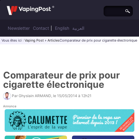
Newsletter
Contact
|
English
العربية
Vous êtes ici :
Vaping Post
»
Articles
Comparateur de prix pour cigarette électronique
Comparateur de prix pour
cigarette électronique
Par
Ghyslain ARMAND
, le
15/05/2014 à 12h21
Annonce