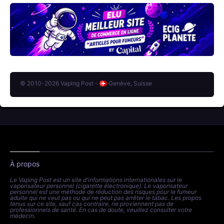
© 2010-2026 Vaping Post -
Genève, Suisse
À propos
Le Vaping Post est un site d'informations internationales sur le
vaporisateur personnel (cigarette électronique). Le vaporisateur
personnel est une méthode de réduction des risques pour le fumeur
adulte qui ne veut pas ou qui ne peut pas arrêter le tabac. Les propos
tenus sur ce site, sauf cas contraire, ne proviennent pas de
professionnels de santé. En cas de doute, veuillez consulter votre
médecin.