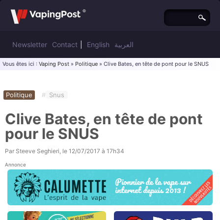
Newsletter
Contact
|
English
العربية
Vous êtes ici :
Vaping Post
»
Politique
» Clive Bates, en tête de pont pour le SNUS
Politique
#
Snus
Clive Bates, en tête de pont
pour le SNUS
Par
Steeve Seghieri
, le
12/07/2017 à 17h34
Annonce