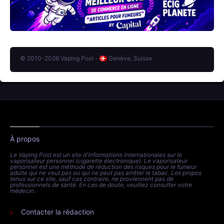
© 2010-2026 Vaping Post -
Genève, Suisse
À propos
Le Vaping Post est un site d'informations internationales sur le
vaporisateur personnel (cigarette électronique). Le vaporisateur
personnel est une méthode de réduction des risques pour le fumeur
adulte qui ne veut pas ou qui ne peut pas arrêter le tabac. Les propos
tenus sur ce site, sauf cas contraire, ne proviennent pas de
professionnels de santé. En cas de doute, veuillez consulter votre
médecin.
Contacter la rédaction