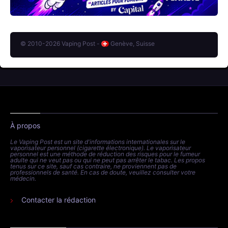
© 2010-2026 Vaping Post -
Genève, Suisse
À propos
Le Vaping Post est un site d'informations internationales sur le
vaporisateur personnel (cigarette électronique). Le vaporisateur
personnel est une méthode de réduction des risques pour le fumeur
adulte qui ne veut pas ou qui ne peut pas arrêter le tabac. Les propos
tenus sur ce site, sauf cas contraire, ne proviennent pas de
professionnels de santé. En cas de doute, veuillez consulter votre
médecin.
Contacter la rédaction