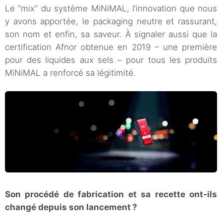
Le “mix” du système MiNiMAL, l’innovation que nous
y avons apportée, le packaging neutre et rassurant,
son nom et enfin, sa saveur. À signaler aussi que la
certification Afnor obtenue en 2019 – une première
pour des liquides aux sels – pour tous les produits
MiNiMAL a renforcé sa légitimité.
Son procédé de fabrication et sa recette ont-ils
changé depuis son lancement ?