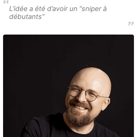
L’idée a été d’avoir un “sniper à
débutants”