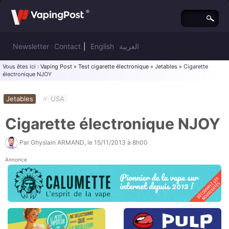
Newsletter
Contact
|
English
العربية
Vous êtes ici :
Vaping Post
»
Test cigarette électronique
»
Jetables
» Cigarette
électronique NJOY
Jetables
#
USA
Cigarette électronique NJOY
Par
Ghyslain ARMAND
, le
15/11/2013 à 8h00
Annonce