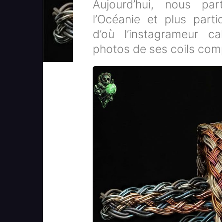
Aujourd’hui, nous part
l’Océanie et plus parti
d’où l’instagrameur c
photos de ses coils com