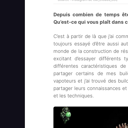
Depuis combien de temps ête
Qu’est-ce qui vous plaît dans 
C’est à partir de là que j’ai c
toujours essayé d’être aussi a
monde de la construction de rési
excitant d’essayer différents 
différentes caractéristiques d
partager certains de mes buil
vapoteurs et j’ai trouvé des buil
partager leurs connaissances e
et les techniques.