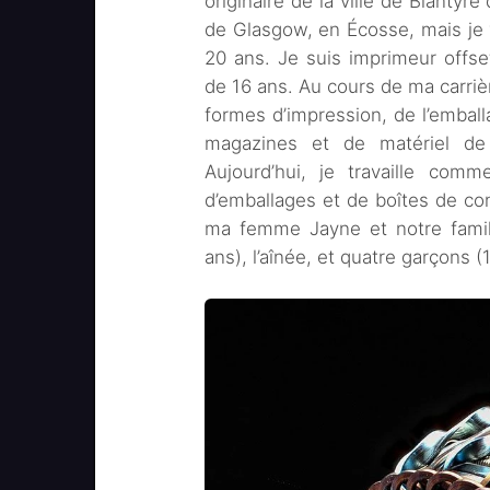
originaire de la ville de Blantyr
de Glasgow, en Écosse, mais je 
20 ans. Je suis imprimeur offset
de 16 ans. Au cours de ma carrièr
formes d’impression, de l’embal
magazines et de matériel de d
Aujourd’hui, je travaille com
d’emballages et de boîtes de con
ma femme Jayne et notre famill
ans), l’aînée, et quatre garçons (1