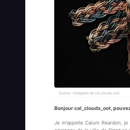
Source : Instagram de cal_clouds_oot/
Bonjour cal_clouds_oot, pouve
Je m’appelle Calum Reardon, je 