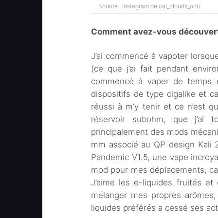
Source : Instagram de cal_clouds_oot/
Comment avez-vous découvert 
J’ai commencé à vapoter lorsqu
(ce que j’ai fait pendant enviro
commencé à vaper de temps en
dispositifs de type cigalike et c
réussi à m’y tenir et ce n’est 
réservoir subohm, que j’ai to
principalement des mods mécani
mm associé au QP design Kali 2
Pandemic V1.5, une vape incroyab
mod pour mes déplacements, car il
J’aime les e-liquides fruités 
mélanger mes propres arômes, a
liquides préférés a cessé ses act