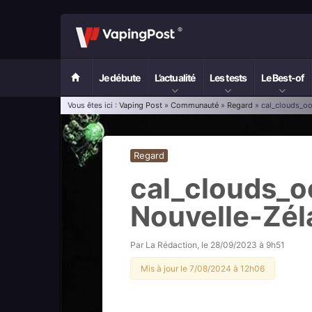
Je débute
L’actualité
Les tests
Le Best-of
Vous êtes ici :
Vaping Post
»
Communauté
»
Regard
» cal_clouds_oo
Regard
cal_clouds_o
Nouvelle-Zé
Par
La Rédaction
, le
28/09/2023 à 9h51
Mis à jour le 7/08/2024 à 12h06