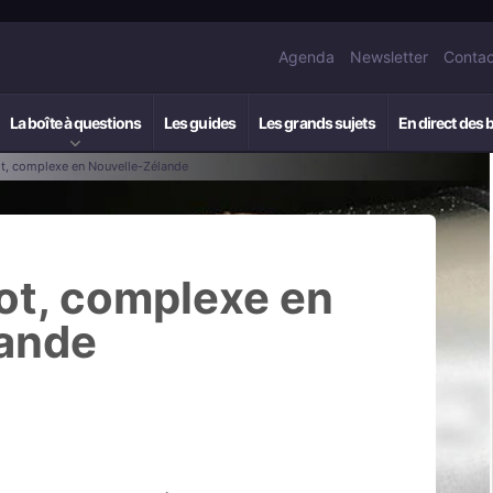
Agenda
Newsletter
Contac
La boîte à questions
Les guides
Les grands sujets
En direct des 
t, complexe en Nouvelle-Zélande
ot, complexe en
lande