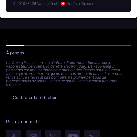
© 2010-2026 Vaping Post -
Genève, Suisse
À propos
Le Vaping Post est un site d'informations internationales sur le
vaporisateur personnel (cigarette électronique). Le vaporisateur
personnel est une méthode de réduction des risques pour le fumeur
adulte qui ne veut pas ou qui ne peut pas arrêter le tabac. Les propos
tenus sur ce site, sauf cas contraire, ne proviennent pas de
professionnels de santé. En cas de doute, veuillez consulter votre
médecin.
Contacter la rédaction
Restez connecté