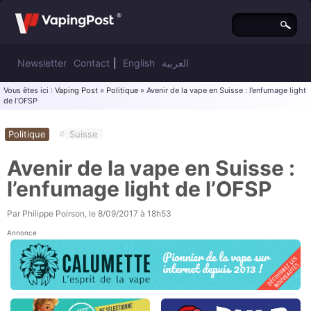
Newsletter
Contact
|
English
العربية
Vous êtes ici :
Vaping Post
»
Politique
» Avenir de la vape en Suisse : l’enfumage light
de l’OFSP
Politique
#
Suisse
Avenir de la vape en Suisse :
l’enfumage light de l’OFSP
Par
Philippe Poirson
, le
8/09/2017 à 18h53
Annonce