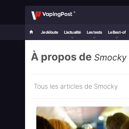
Je débute
L’actualité
Les tests
Le Best-of
À propos de
Smocky
Tous les articles de Smocky