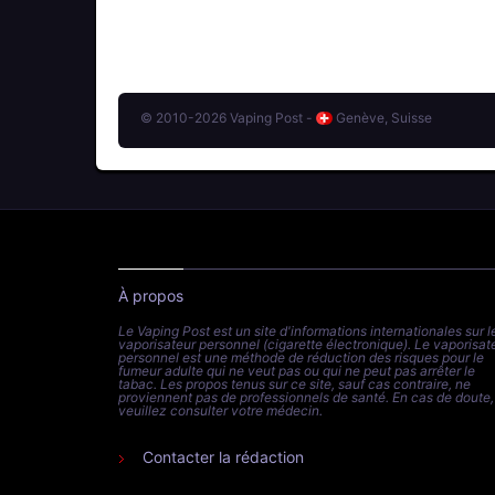
© 2010-2026 Vaping Post -
Genève, Suisse
À propos
Le Vaping Post est un site d'informations internationales sur l
vaporisateur personnel (cigarette électronique). Le vaporisat
personnel est une méthode de réduction des risques pour le
fumeur adulte qui ne veut pas ou qui ne peut pas arrêter le
tabac. Les propos tenus sur ce site, sauf cas contraire, ne
proviennent pas de professionnels de santé. En cas de doute,
veuillez consulter votre médecin.
Contacter la rédaction