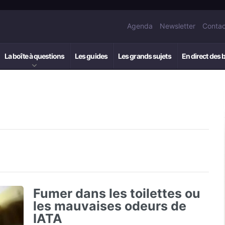
Agenda
Newsletter
Contac
La boîte à questions
Les guides
Les grands sujets
En direct des 
Fumer dans les toilettes ou
les mauvaises odeurs de
IATA