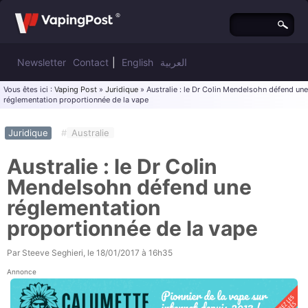
Newsletter
Contact
|
English
العربية
Vous êtes ici :
Vaping Post
»
Juridique
» Australie : le Dr Colin Mendelsohn défend une
réglementation proportionnée de la vape
Juridique
#
Australie
Australie : le Dr Colin
Mendelsohn défend une
réglementation
proportionnée de la vape
Par
Steeve Seghieri
, le
18/01/2017 à 16h35
Annonce