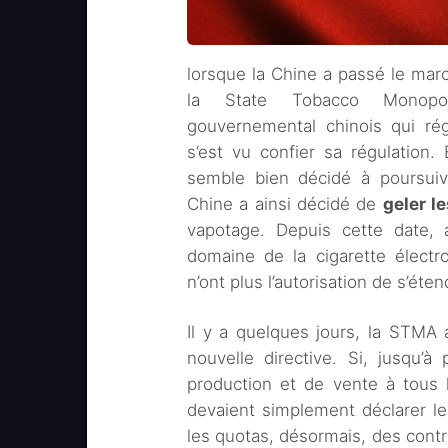
lorsque la Chine a passé le mar
la State Tobacco Monopoly
gouvernemental chinois qui rég
s’est vu confier sa régulation
semble bien décidé à poursuiv
Chine a ainsi décidé de
geler l
vapotage. Depuis cette date,
domaine de la cigarette électro
n’ont plus l’autorisation de s’éten
Il y a quelques jours, la STMA
nouvelle directive. Si, jusqu’à 
production et de vente à tous 
devaient simplement déclarer leu
les quotas, désormais, des contr