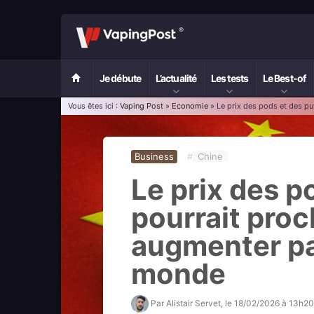
Je débute
L’actualité
Les tests
Le Best-of
Vous êtes ici :
Vaping Post
»
Economie
» Le prix des pods et des p
Business
#
Chine
Le prix des p
pourrait pro
augmenter pa
monde
Par
Alistair Servet
, le
18/02/2026 à 13h20