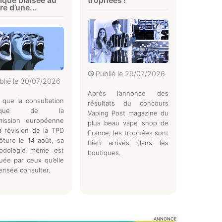
ique biaisée au
trophées !
re d’une...
Publié le
29/07/2026
blié le
30/07/2026
Après l’annonce des
 que la consultation
résultats du concours
blique de la
Vaping Post magazine du
ission européenne
plus beau vape shop de
a révision de la TPD
France, les trophées sont
ôture le 14 août, sa
bien arrivés dans les
odologie même est
boutiques.
uée par ceux qu’elle
ensée consulter.
ANNONCE