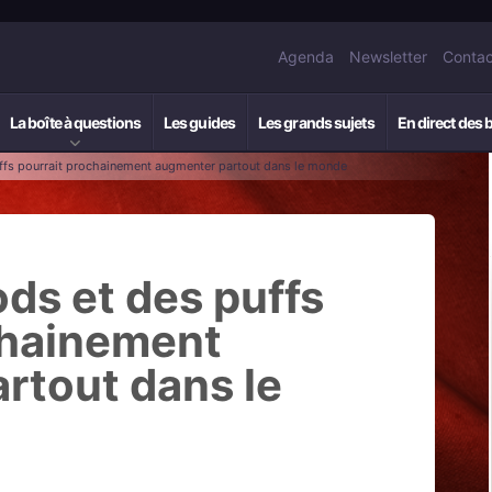
Agenda
Newsletter
Contac
La boîte à questions
Les guides
Les grands sujets
En direct des 
uffs pourrait prochainement augmenter partout dans le monde
ods et des puffs
chainement
rtout dans le