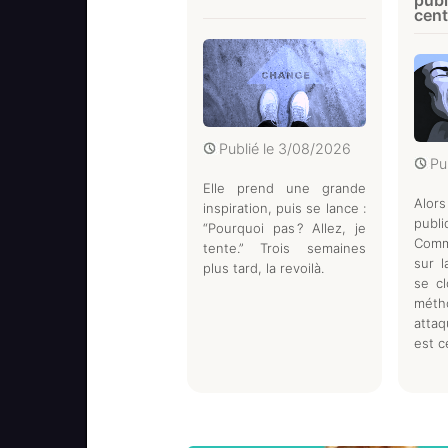
publ
cent
Publié le
3/08/2026
Pu
Elle prend une grande
Alors
inspiration, puis se lance :
pu
“Pourquoi pas ? Allez, je
Comm
tente.” Trois semaines
sur l
plus tard, la revoilà.
se cl
méth
attaq
est c