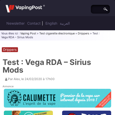
Newsletter
Contact
|
English
العربية
Vous êtes ici :
Vaping Post
»
Test cigarette électronique
»
Drippers
» Test :
Vega RDA – Sirius Mods
Drippers
Test : Vega RDA – Sirius
Mods
Par
Alex
, le
24/02/2020 à 17h00
Annonce