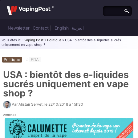
Newsletter
Contact
|
English
العربية
Vous êtes ici :
Vaping Post
»
Politique
» USA : bientôt des e-liquides sucrés
uniquement en vape shop ?
Politique
#
FDA
USA : bientôt des e-liquides
sucrés uniquement en vape
shop ?
Par
Alistair Servet
, le
22/10/2018 à 15h30
Annonce