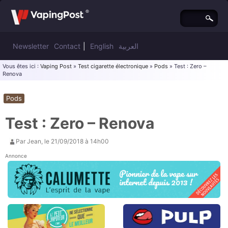
Newsletter
Contact
|
English
العربية
Vous êtes ici :
Vaping Post
»
Test cigarette électronique
»
Pods
» Test : Zero –
Renova
Pods
Test : Zero – Renova
Par
Jean
, le
21/09/2018 à 14h00
Annonce