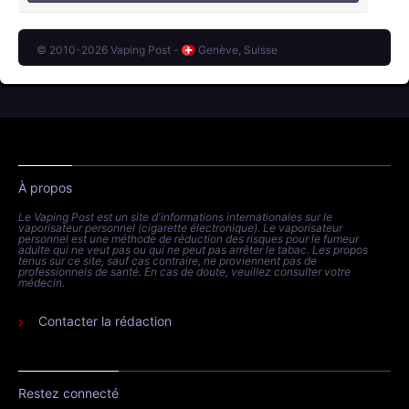
© 2010-2026 Vaping Post -
Genève, Suisse
À propos
Le Vaping Post est un site d'informations internationales sur le
vaporisateur personnel (cigarette électronique). Le vaporisateur
personnel est une méthode de réduction des risques pour le fumeur
adulte qui ne veut pas ou qui ne peut pas arrêter le tabac. Les propos
tenus sur ce site, sauf cas contraire, ne proviennent pas de
professionnels de santé. En cas de doute, veuillez consulter votre
médecin.
Contacter la rédaction
Restez connecté