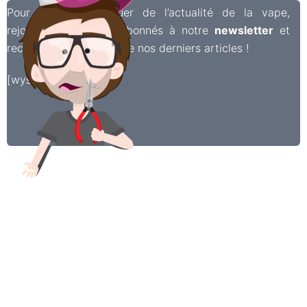
Pour ne rien manquer de l’actualité de la vape,
rejoignez les 6 500 abonnés à notre
newsletter
et
recevez chaque semaine nos derniers articles !
[wysija_form id=”2″]