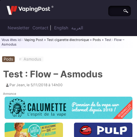
Newsletter
Contact
|
English
العربية
Vous êtes ici :
Vaping Post
»
Test cigarette électronique
»
Pods
» Test : Flow –
Asmodus
Pods
#
Asmodus
Test : Flow – Asmodus
Par
Jean
, le
5/11/2018 à 14h00
Annonce