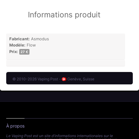
Informations produit
Fabricant:
Asmodus
Modèle:
Flow
Prix:
27 €
© 2010-2026 Vaping Post -
Genève, Suisse
À propos
Le Vaping Post est un site d'informations internationales sur le