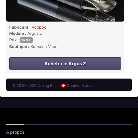
Fabricant :
Voopoo
Modèle :
Argus Z
Prix :
16.9 €
Boutique :
Kumulus Vape
Acheter le Argus Z
© 2010-2026 Vaping Post -
Genève, Suisse
À propos