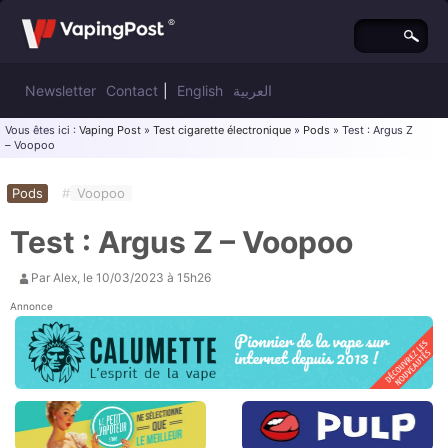
Newsletter
Contact
|
English
العربية
Vous êtes ici :
Vaping Post
»
Test cigarette électronique
»
Pods
» Test : Argus Z
– Voopoo
Pods
#
Voopoo
Test : Argus Z – Voopoo
Par
Alex
, le
10/03/2023 à 15h26
Annonce