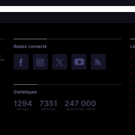
Restez connecté
Le
e
eur
Statistiques
1294
7351
247 000
REVUES
ARTICLES
PAGES VUES / MOIS