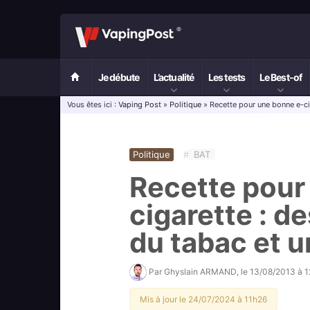
Je débute
L’actualité
Les tests
Le Best-of
Vous êtes ici :
Vaping Post
»
Politique
» Recette pour une bonne e-ci
Politique
#
BAT
Recette pour
cigarette : 
du tabac et u
Par
Ghyslain ARMAND
, le
13/08/2013 à 
Mis à jour le 24/07/2024 à 11h26