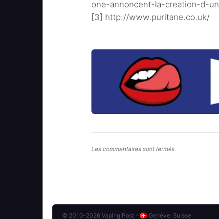
one-annoncent-la-creation-d-un
[3] http://www.puritane.co.uk/
Les commentaires sont fermés.
© 2010-2026 Vaping Post -
Genève, Suisse