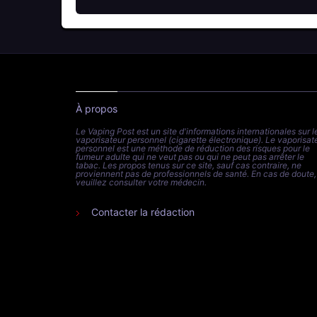
À propos
Le Vaping Post est un site d'informations internationales sur l
vaporisateur personnel (cigarette électronique). Le vaporisat
personnel est une méthode de réduction des risques pour le
fumeur adulte qui ne veut pas ou qui ne peut pas arrêter le
tabac. Les propos tenus sur ce site, sauf cas contraire, ne
proviennent pas de professionnels de santé. En cas de doute,
veuillez consulter votre médecin.
Contacter la rédaction