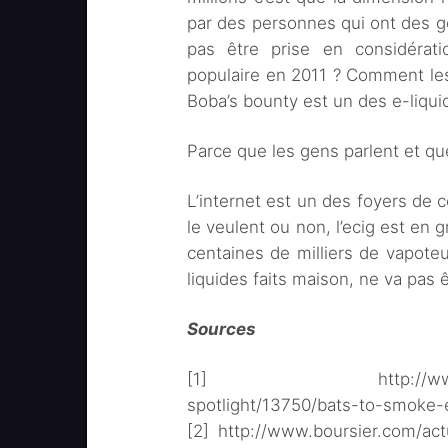
par des personnes qui ont des g
pas être prise en considérat
populaire en 2011 ? Comment les
Boba’s bounty est un des e-liqui
Parce que les gens parlent et qu
L’internet est un des foyers de c
le veulent ou non, l’ecig est en
centaines de milliers de vapoteu
liquides faits maison, ne va pas ê
Sources
[1] http://www.proactiv
spotlight/13750/bats-to-smoke-e
[2] http://www.boursier.com/act