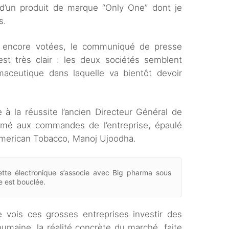
’un produit de marque “Only One” dont je
s.
s encore votées, le communiqué de presse
st très clair : les deux sociétés semblent
maceutique dans laquelle va bientôt devoir
 à la réussite l’ancien Directeur Général de
mmé aux commandes de l’entreprise, épaulé
h American Tobacco, Manoj Ujoodha.
rette électronique s’associe avec Big pharma sous
e est bouclée.
e vois ces grosses entreprises investir des
humaine, la réalité concrète du marché, faite