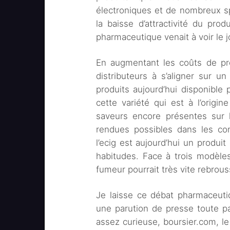
électroniques et de nombreux sp
la baisse d’attractivité du pro
pharmaceutique venait à voir le j
En augmentant les coûts de pro
distributeurs à s’aligner sur un 
produits aujourd’hui disponible 
cette variété qui est à l’origine
saveurs encore présentes sur l
rendues possibles dans les com
l’ecig est aujourd’hui un produi
habitudes. Face à trois modèle
fumeur pourrait très vite rebrous
Je laisse ce débat pharmaceutiq
une parution de presse toute par
assez curieuse, boursier.com, le 