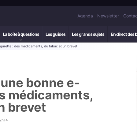
Agenda
Newsletter
Contac
La boîte à questions
Les guides
Les grands sujets
En direct des 
garette : des médicaments, du tabac et un brevet
 une bonne e-
des médicaments,
n brevet
12h14