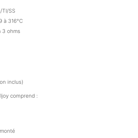
I/TI/SS
9 à 316°C
 à 3 ohms
on inclus)
Ijoy comprend :
émonté