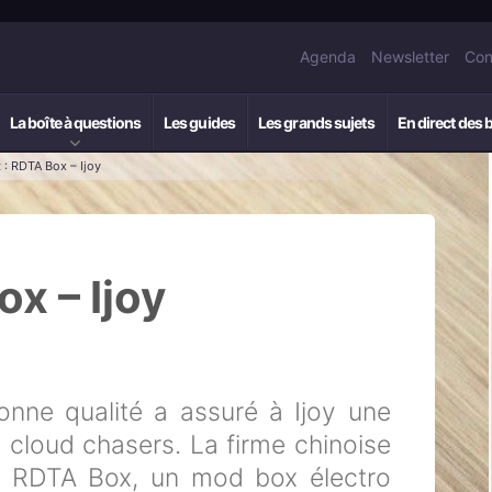
Agenda
Newsletter
Con
La boîte à questions
Les guides
Les grands sujets
En direct des 
 : RDTA Box – Ijoy
ox – Ijoy
nne qualité a assuré à Ijoy une
 cloud chasers. La firme chinoise
a RDTA Box, un mod box électro