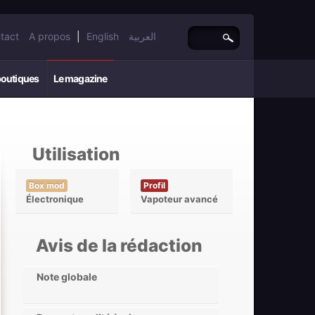
tact
A propos
|
English
العربية
boutiques
Le magazine
Utilisation
Box mod
Profil
Électronique
Vapoteur avancé
Avis de la rédaction
Note globale