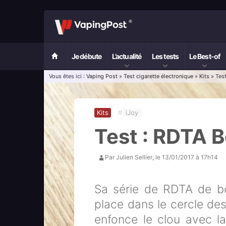
Je débute
L’actualité
Les tests
Le Best-of
Vous êtes ici :
Vaping Post
»
Test cigarette électronique
»
Kits
» Test
Kits
#
iJoy
Test : RDTA B
Par
Julien Sellier
, le
13/01/2017 à 17h14
Sa série de RDTA de bo
place dans le cercle des
enfonce le clou avec l