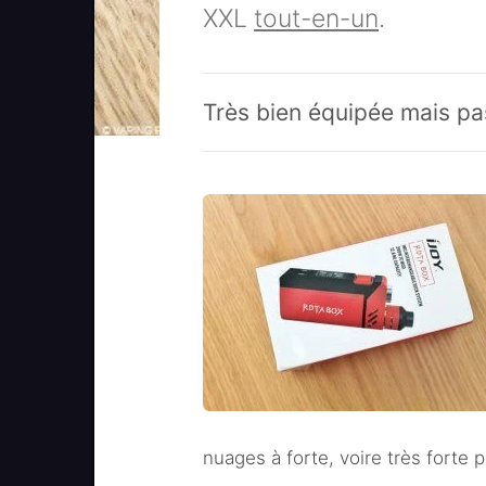
XXL
tout-en-un
.
Très bien équipée mais pa
nuages à forte, voire très forte 