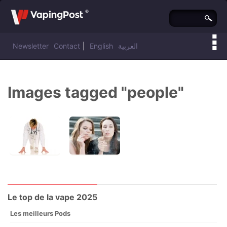
Newsletter
Contact
|
English
العربية
Vous êtes ici :
Vaping Post
»
Images tagged "people"
Le top de la vape 2025
Les meilleurs Pods