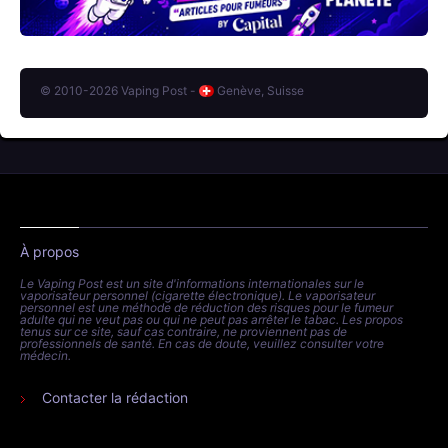
© 2010-2026 Vaping Post -
Genève, Suisse
À propos
Le Vaping Post est un site d'informations internationales sur le
vaporisateur personnel (cigarette électronique). Le vaporisateur
personnel est une méthode de réduction des risques pour le fumeur
adulte qui ne veut pas ou qui ne peut pas arrêter le tabac. Les propos
tenus sur ce site, sauf cas contraire, ne proviennent pas de
professionnels de santé. En cas de doute, veuillez consulter votre
médecin.
Contacter la rédaction