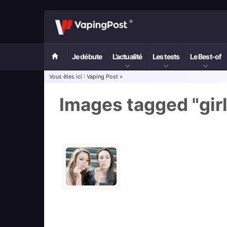
Je débute
L’actualité
Les tests
Le Best-of
Vous êtes ici :
Vaping Post
»
Images tagged "gir