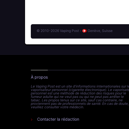
© 2010-2026 Vaping Post -
Genève, Suisse
À propos
Le Vaping Post est un site d'informations internationales sur l
vaporisateur personnel (cigarette électronique). Le vaporisat
personnel est une méthode de réduction des risques pour le
fumeur adulte qui ne veut pas ou qui ne peut pas arrêter le
tabac. Les propos tenus sur ce site, sauf cas contraire, ne
proviennent pas de professionnels de santé. En cas de doute,
veuillez consulter votre médecin.
Contacter la rédaction