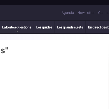
Agenda
Newsletter
Contac
La boîte à questions
Les guides
Les grands sujets
En direct des 
ls"