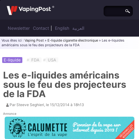
Newsletter
Contact
|
English
العربية
Vous êtes ici :
Vaping Post
»
E-liquide cigarette électronique
» Les e-liquides
américains sous le feu des projecteurs de la FDA
E-liquide
#
FDA
#
USA
Les e-liquides américains
sous le feu des projecteurs
de la FDA
Par
Steeve Seghieri
, le
15/12/2014 à 18h13
Annonce