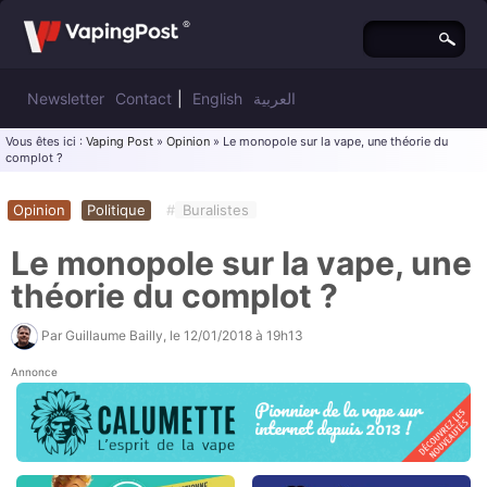
Newsletter
Contact
|
English
العربية
Vous êtes ici :
Vaping Post
»
Opinion
» Le monopole sur la vape, une théorie du
complot ?
Opinion
Politique
#
Buralistes
Le monopole sur la vape, une
théorie du complot ?
Par
Guillaume Bailly
, le
12/01/2018 à 19h13
Annonce