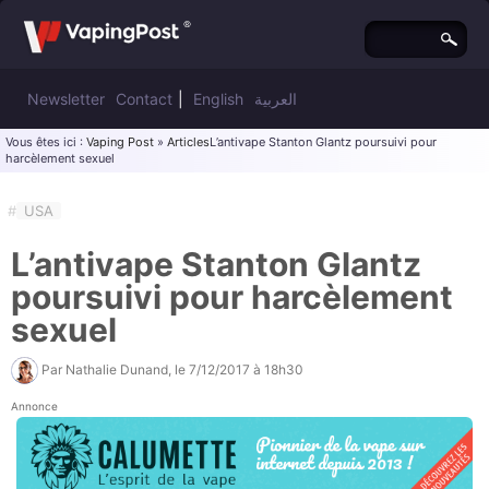
Newsletter
Contact
|
English
العربية
Vous êtes ici :
Vaping Post
»
Articles
L’antivape Stanton Glantz poursuivi pour
harcèlement sexuel
#
USA
L’antivape Stanton Glantz
poursuivi pour harcèlement
sexuel
Par
Nathalie Dunand
, le
7/12/2017 à 18h30
Annonce