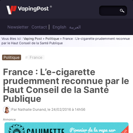
Newsletter
Contact
|
English
العربية
Vous êtes ici :
Vaping Post
»
Politique
» France : L’e-cigarette prudemment reconnue
par le Haut Conseil de la Santé Publique
Politique
#
France
France : L’e-cigarette
prudemment reconnue par le
Haut Conseil de la Santé
Publique
Par
Nathalie Dunand
, le
24/02/2016 à 14h56
Annonce