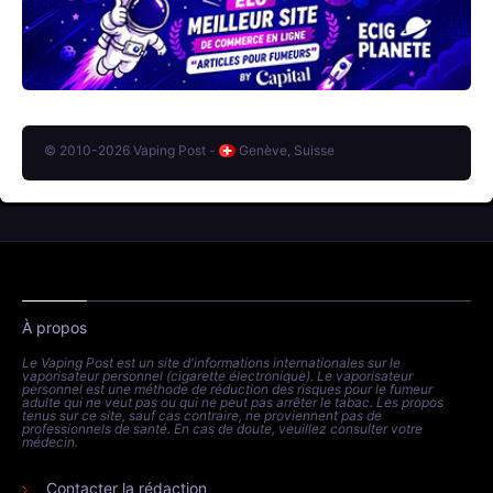
© 2010-2026 Vaping Post -
Genève, Suisse
À propos
Le Vaping Post est un site d'informations internationales sur le
vaporisateur personnel (cigarette électronique). Le vaporisateur
personnel est une méthode de réduction des risques pour le fumeur
adulte qui ne veut pas ou qui ne peut pas arrêter le tabac. Les propos
tenus sur ce site, sauf cas contraire, ne proviennent pas de
professionnels de santé. En cas de doute, veuillez consulter votre
médecin.
Contacter la rédaction