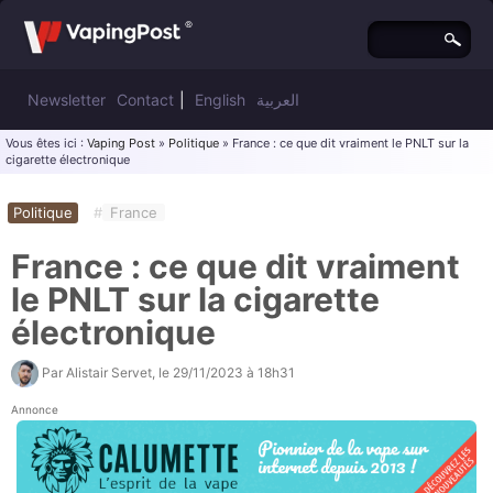
Newsletter
Contact
|
English
العربية
Vous êtes ici :
Vaping Post
»
Politique
» France : ce que dit vraiment le PNLT sur la
cigarette électronique
Politique
#
France
France : ce que dit vraiment
le PNLT sur la cigarette
électronique
Par
Alistair Servet
, le
29/11/2023 à 18h31
Annonce