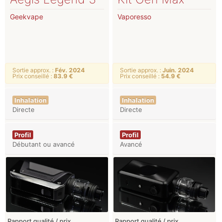
Geekvape
Vaporesso
Sortie approx. :
Fév. 2024
Sortie approx. :
Juin. 2024
Prix conseillé :
83.9 €
Prix conseillé :
54.9 €
Inhalation
Inhalation
Directe
Directe
Profil
Profil
Débutant ou avancé
Avancé
Rapport qualité / prix
Rapport qualité / prix