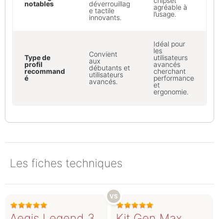
chipset
notables
déverrouillag
agréable à
e tactile
l’usage.
innovants.
Idéal pour
les
Convient
Type de
utilisateurs
aux
profil
avancés
débutants et
recommand
cherchant
utilisateurs
é
performance
avancés.
et
ergonomie.
Les fiches techniques
Aegis Legend 3
Kit Gen Max